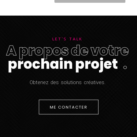
L
E
T
'
S
T
A
L
K
A
p
r
o
p
o
s
d
e
v
o
t
r
e
p
r
o
c
h
a
i
n
p
r
o
j
e
t
.
O
b
t
e
n
e
z
d
e
s
s
o
l
u
t
i
o
n
s
c
r
é
a
t
i
v
e
s
.
ME CONTACTER