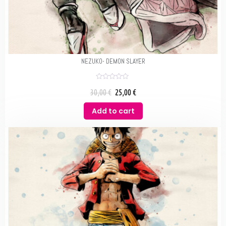
NEZUKO- DEMON SLAYER
R
30,00
€
25,00
€
a
t
e
Add to cart
d
0
o
u
t
o
f
5