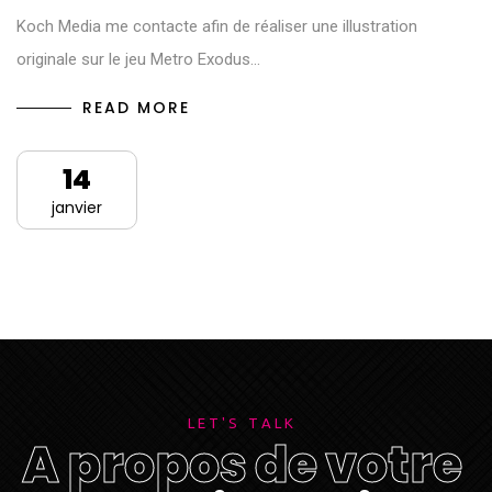
Koch Media me contacte afin de réaliser une illustration
originale sur le jeu Metro Exodus...
READ MORE
14
janvier
L
E
T
'
S
T
A
L
K
A
p
r
o
p
o
s
d
e
v
o
t
r
e